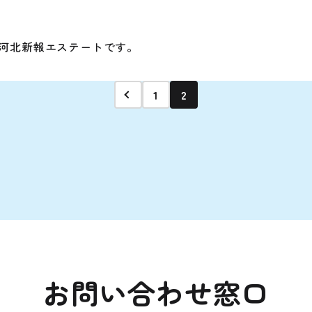
河北新報エステートです。
投
1
2
稿
ナ
ビ
ゲ
ー
シ
ョ
ン
お問い合わせ窓口